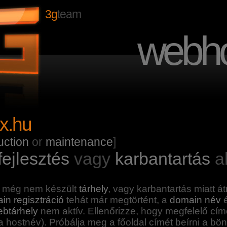
3g
team
webho
ex.hu
uction
or
maintenance
]
fejlesztés
vagy
karbantartás
al
 még nem készült
tárhely
, vagy karbantartás miatt á
in regisztráció
tehát már megtörtént, a
domain név
é
btárhely
nem aktív. Ellenőrizze, hogy megfelelő cím
 hostnév). Próbálja meg a főoldal címét beírni a bön