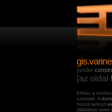
gis.varin
[under
constr
[az oldal
Ehhez a címhez
szünetel. A
doma
hozzá tartozó
we
(általában www a