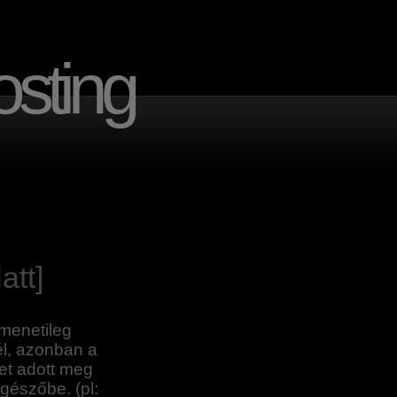
sting
att]
tmenetileg
l, azonban a
et adott meg
gészőbe. (pl: